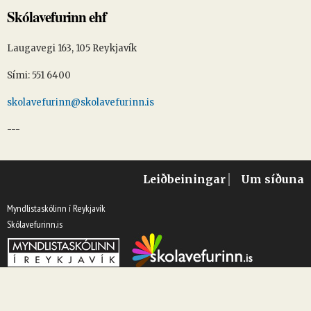
Skólavefurinn ehf
Laugavegi 163, 105 Reykjavík
Sími: 551 6400
skolavefurinn@skolavefurinn.is
---
Leiðbeiningar
Um síðuna
Myndlistaskólinn í Reykjavík
Skólavefurinn.is