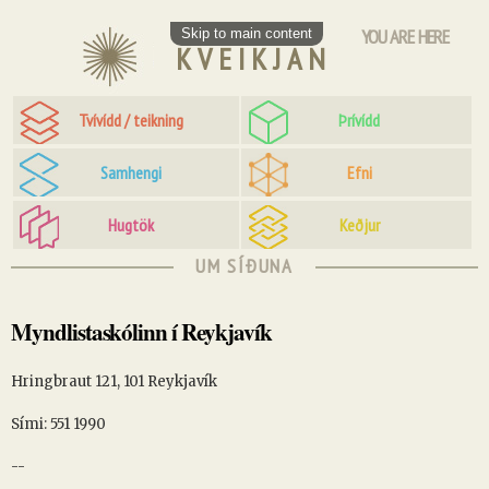
YOU ARE HERE
Skip to main content
KVEIKJAN
Tvívídd / teikning
Þrívídd
Samhengi
Efni
Hugtök
Keðjur
UM SÍÐUNA
Myndlistaskólinn í Reykjavík
Hringbraut 121, 101 Reykjavík
Sími: 551 1990
--