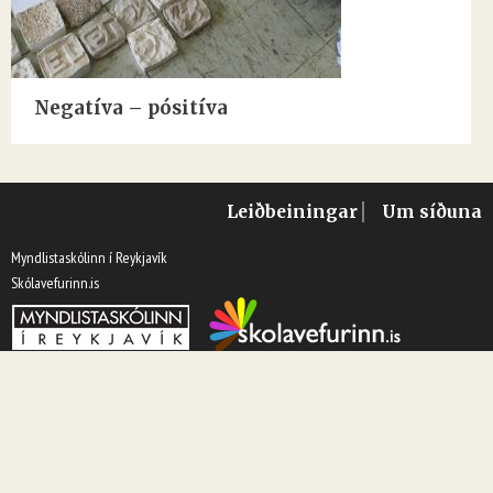
Negatíva – pósitíva
Leiðbeiningar
Um síðuna
Myndlistaskólinn í Reykjavík
Skólavefurinn.is