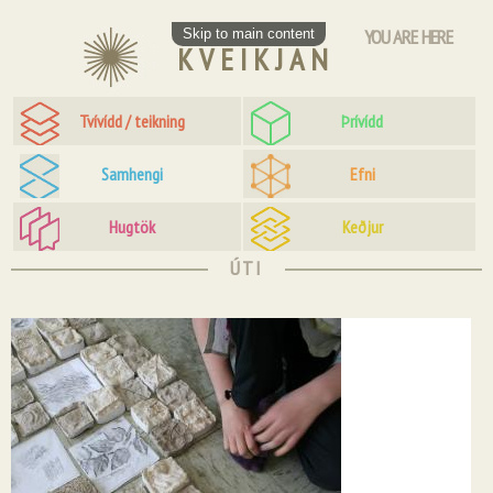
YOU ARE HERE
Skip to main content
KVEIKJAN
Tvívídd / teikning
Þrívídd
Samhengi
Efni
Hugtök
Keðjur
ÚTI