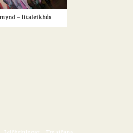
mynd – litaleikhús
Leiðbeiningar
Um síðuna