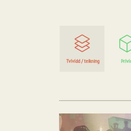
Tvívídd / teikning
Þríví