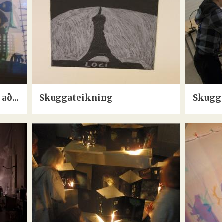
að...
Skuggateikning
Skugg