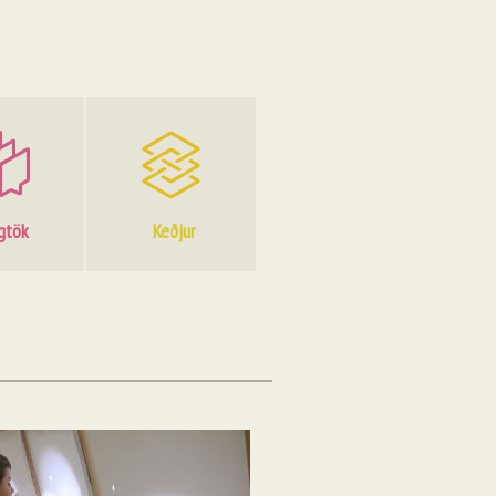
gtök
Keðjur