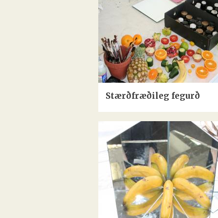
Stærðfræðileg fegurð