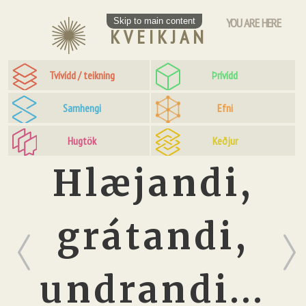
YOU ARE HERE
Skip to main content
KVEIKJAN
Tvívídd / teikning
Þrívídd
Samhengi
Efni
Hugtök
Keðjur
Hlæjandi,
grátandi,
Prev
Next
undrandi...