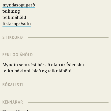
myndasögugerð
teikning
teikniáhöld
listasaga/söfn
STIKKORÐ
EFNI OG ÁHÖLD
Myndin sem sést hér að ofan úr Íslensku
teiknibókinni, blað og teikniáhöld.
BÓKALISTI
KENNARAR