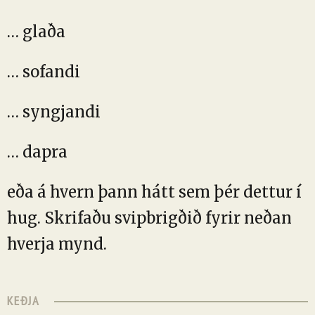
… glaða
… sofandi
… syngjandi
… dapra
eða á hvern þann hátt sem þér dettur í
hug. Skrifaðu svipbrigðið fyrir neðan
hverja mynd.
KEÐJA