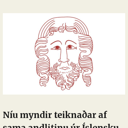
Níu myndir teiknaðar af
sama andlitinu úr Íslensku