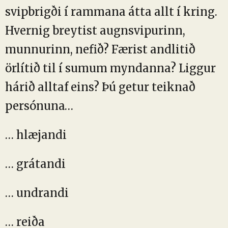
svipbrigði í rammana átta allt í kring.
Hvernig breytist augnsvipurinn,
munnurinn, nefið? Færist andlitið
örlítið til í sumum myndanna? Liggur
hárið alltaf eins? Þú getur teiknað
persónuna…
… hlæjandi
… grátandi
… undrandi
… reiða