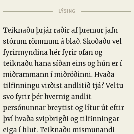
LÝSING
Teiknaðu þrjár raðir af þremur jafn
stórum römmum á blað. Skoðaðu vel
fyrirmyndina hér fyrir ofan og
teiknaðu hana síðan eins og hún er í
miðrammann í miðröðinni. Hvaða
tilfinningu virðist andlitið tjá? Veltu
svo fyrir þér hvernig andlit
persónunnar breytist og lítur út eftir
því hvaða svipbrigði og tilfinningar
eiga í hlut. Teiknaðu mismunandi