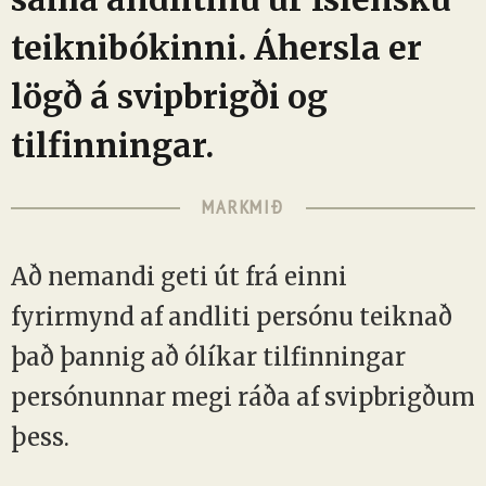
teiknibókinni. Áhersla er
lögð á svipbrigði og
tilfinningar.
MARKMIÐ
Að nemandi geti út frá einni
fyrirmynd af andliti persónu teiknað
það þannig að ólíkar tilfinningar
persónunnar megi ráða af svipbrigðum
þess.