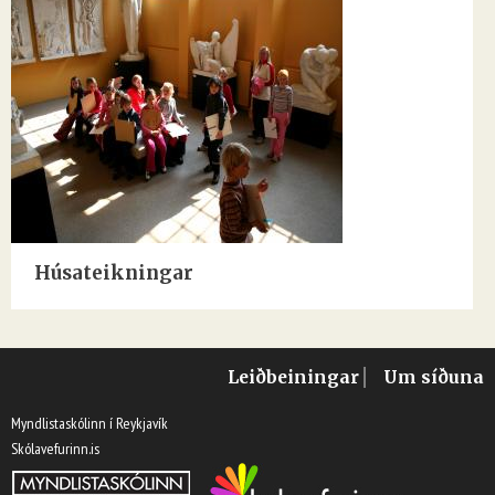
Húsateikningar
Leiðbeiningar
Um síðuna
Myndlistaskólinn í Reykjavík
Skólavefurinn.is