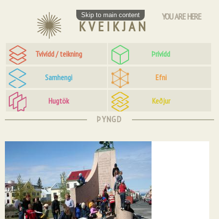
YOU ARE HERE
Skip to main content
KVEIKJAN
Tvívídd / teikning
Þrívídd
Samhengi
Efni
Hugtök
Keðjur
ÞYNGD